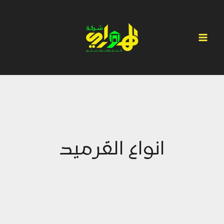
لتجاوز
لى
لمحتوى
انواع القرميد