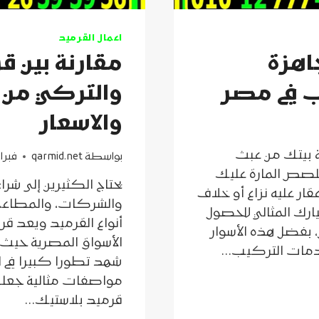
اعمال القرميد
اهزة
مقارنة بين 
 في مصر
والتركي من ح
والاسعار
 بيتك من عبث
بواسطة
qarmid.net
فبراير 11,
 تلصص المارة عليك
يحتاج الكثيرين إلى شر
ار عليه نزاع أو خلاف
والشركات، والمطاعم، 
ارك المثالي للحصول
أنواع القرميد ويعد قر
 بفضل هذه الأسوار
الأسواق المصرية حيث 
 خدمات التركيب…
شهد تطورا كبيرا في ا
مواصفات مثالية جعلت عل
قرميد بلاستيك…