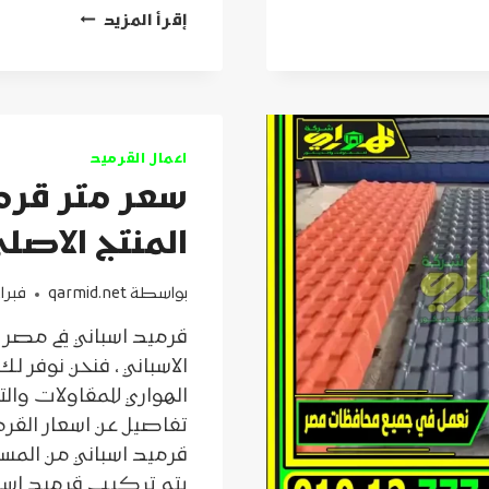
مقارنة
إقرأ المزيد
بين
قرميد
بلاستيك
كوري
والتركي
من
اعمال القرميد
حيث
سعر متر قرم
المزايا
والعيوب
المنتج الاصلي و
والاسعار
بواسطة
qarmid.net
فبراير 15,
الاسباني ، فنحن نوفر 
الهواري للمقاولات وال
تفاصيل عن اسعار القر
قرميد اسباني من المست
يتم تركيب قرميد اسبا