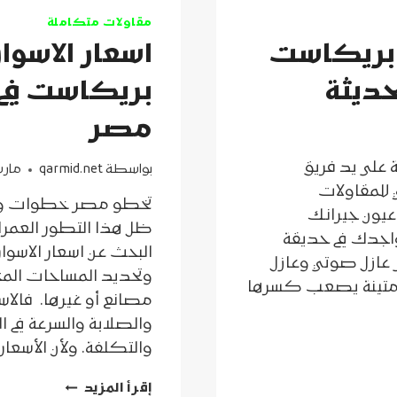
مقاولات متكاملة
 بريكاست
اسعار الاسوار
حديثة
بريكاست في
مصر
على يد فريق
بواسطة
qarmid.net
مارس 22, 
 للمقاولات
تخطو مصر خطوات واسعة
عيون جيرانك
ظل هذا التطور العمر
واجدك في حديقة
البحث عن اسعار الاسوار ال
لى عازل صوتي وعازل
وتحديد المساحات المخت
 ومتينة يصعب كسرها
مصانع أو غيرها. فالاسوا
والصلابة والسرعة في ا
والتكلفة. ولأن الأسعار
اسعار
إقرأ المزيد