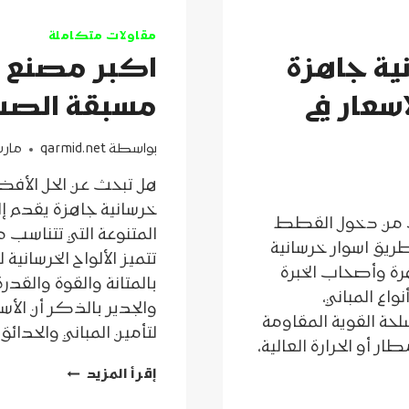
مقاولات متكاملة
ية جاهزة
اكبر مصنع ا
سعار في
مسبقة الصب
بواسطة
qarmid.net
مارس 17, 
هل تبحث عن الحل الأف
خرسانية جاهزة يقدم إ
ك من دخول القطط
المتنوعة التي تتناسب 
ريق اسوار خرسانية
تتميز الألواح الخرسان
هرة وأصحاب الخبرة
بالمتانة والقوة والقدر
اع المباني،
والجدير بالذكر أن الأسو
حة القوية المقاومة
لتأمين المباني والحد
 أو الحرارة العالية،
اكبر
إقرأ المزيد
مصنع