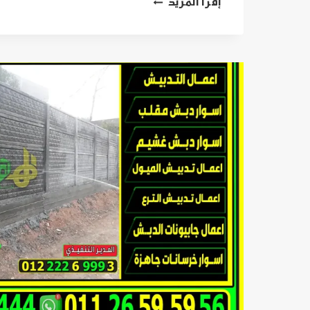
عروض
إقرأ المزيد
على
اسوار
خرسانية
جاهزة
مسبقة
الصب
بافضل
الاسعار
في
مصر