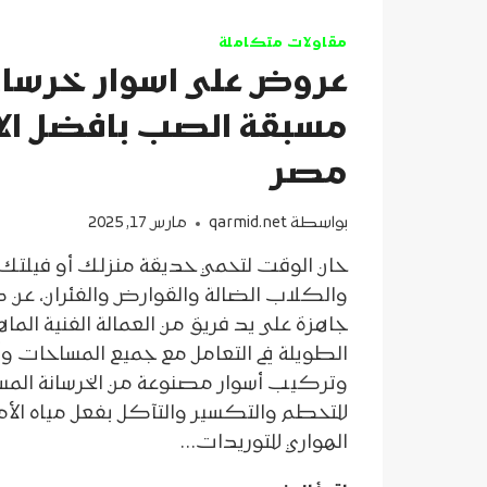
مقاولات متكاملة
عروض على اسوار خرسان
مسبقة الصب بافضل الا
مصر
بواسطة
qarmid.net
مارس 17, 2025
حان الوقت لتحمي حديقة منزلك أو فيلت
والكلاب الضالة والقوارض والفئران، عن ط
جاهزة على يد فريق من العمالة الفنية الما
الطويلة في التعامل مع جميع المساحات وأنو
وتركيب أسوار مصنوعة من الخرسانة المسل
للتحطم والتكسير والتآكل بفعل مياه الأمطار
الهواري للتوريدات…